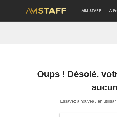
AIM STAFF
À P
Oups !
Désolé, vot
aucun 
Essayez à nouveau en utilisant