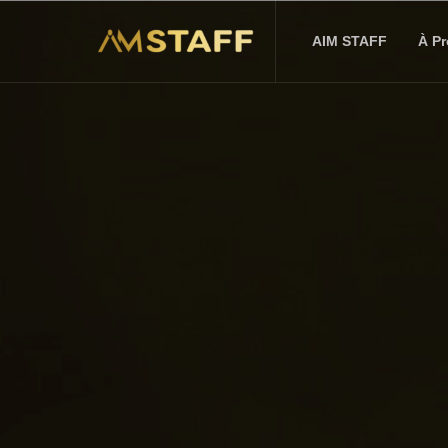
AIM STAFF
À P