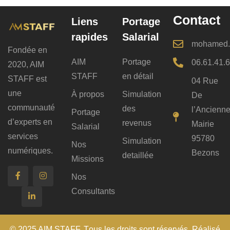
Contact
Liens
Portage
rapides
Salarial
mohamed.b
Fondée en
AIM
Portage
06.61.41.
2020, AIM
STAFF
en détail
STAFF est
04 Rue
une
À propos
Simulation
De
communauté
des
l’Ancienn
Portage
d’experts en
revenus
Mairie
Salarial
services
95780
Simulation
Nos
numériques.
Bezons
detaillée
Missions
Nos
Consultants
© 2025 AIM STAFF. T
ous les droits sont réservés
. Réalisé