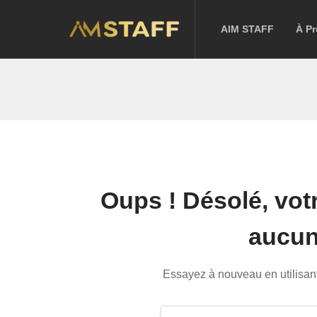
AIM STAFF
À P
Oups !
Désolé, vot
aucun 
Essayez à nouveau en utilisant