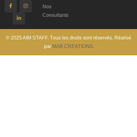
Nos
Consultants
© 2025 AIM STAFF. T
ous les droits sont réservés
. Réalisé
par
MAB CREATIONS