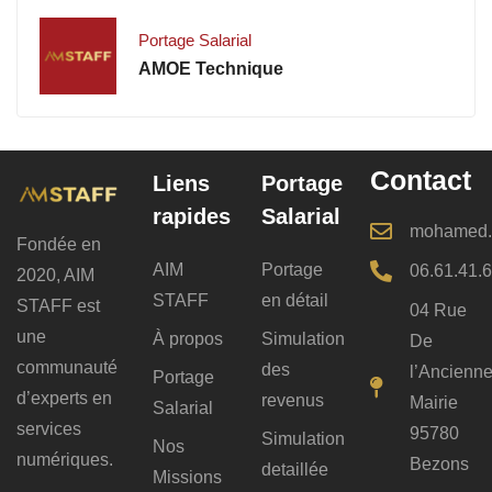
Portage Salarial
AMOE Technique
Contact
Liens
Portage
rapides
Salarial
mohamed.b
Fondée en
AIM
Portage
06.61.41.
2020, AIM
STAFF
en détail
STAFF est
04 Rue
une
À propos
Simulation
De
communauté
des
l’Ancienn
Portage
d’experts en
revenus
Mairie
Salarial
services
95780
Simulation
Nos
numériques.
Bezons
detaillée
Missions