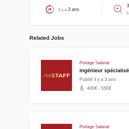
3 ans
il y a
l
Related Jobs
Portage Salarial
Ingénieur spéciali
Publié il y a 3 ans
400
€ -
550
€
Portage Salarial