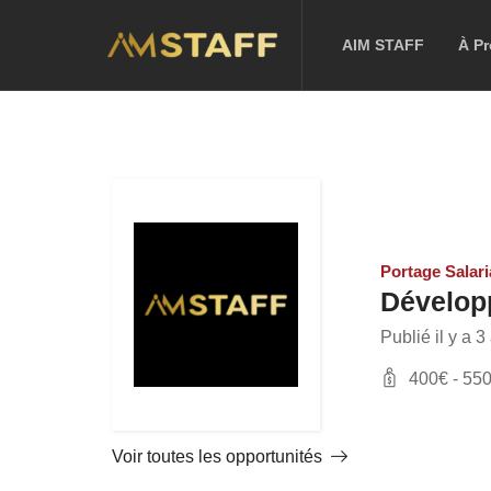
AIM STAFF
À P
Portage Salari
Développ
Publié il y a 3
400
€ -
55
Voir toutes les opportunités