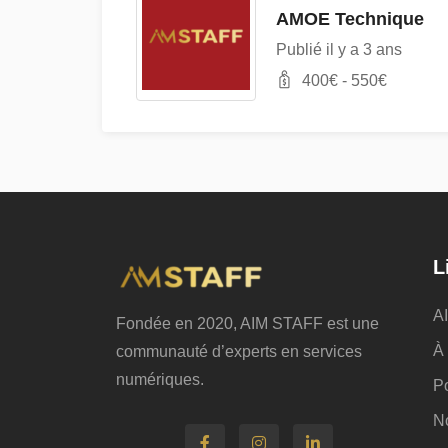
AMOE Technique
Publié il y a 3 ans
400
€ -
550
€
L
A
Fondée en 2020, AIM STAFF est une
À
communauté d’experts en services
numériques.
Po
N