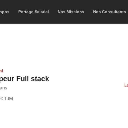
ropos
Portage Salarial
Nos Missions
Nos Consultants
al
eur Full stack
L
 ans
0
€ TJM